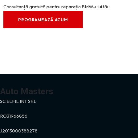
Consultanță gratuită pentru reparația BMW-ului tău
PROGRAMEAZĂ ACUM
Auto Masters
SC ELFIL INT SRL
RO
31966856
J2013000388278