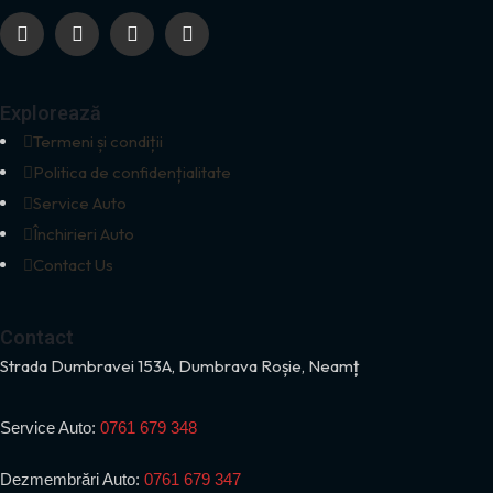
Explorează
Termeni și condiții
Politica de confidențialitate
Service Auto
Închirieri Auto
Contact Us
Contact
Strada Dumbravei 153A, Dumbrava Roșie, Neamț
Service Auto:
0761 679 348
Dezmembrări Auto:
0761 679 347