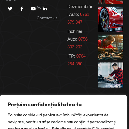
Dezmembrăr
Auto
i Auto:
0761
Contact Us
679 347
Închirieri
Auto:
0756
303 202
ITP:
0764
254 390
Prețuim confidențialitatea ta
Folosim cookie-uri pentru a-ți îmbunătăți experiența de
navigare, pentru a afișa reclame sau conținut personalizat și
pentru a analiza traficul. Prin clic pe „Accept tot”, îți exprimi