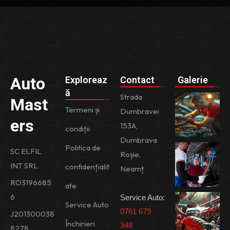
Auto
Exploreaz
Contact
Galerie
ă
Strada
Mast
Termeni și
Dumbravei
ers
153A,
condiții
Dumbrava
Politica de
SC ELFIL
Roșie,
INT SRL
confidențialit
Neamț
RO
3196685
ate
6
Service Auto:
Service Auto
0761 679
J201300038
Închirieri
348
8278